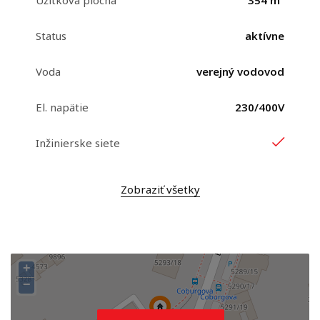
Úžitková plocha
354 m²
Status
aktívne
Voda
verejný vodovod
El. napätie
230/400V
Inžinierske siete
Zobraziť všetky
+
−