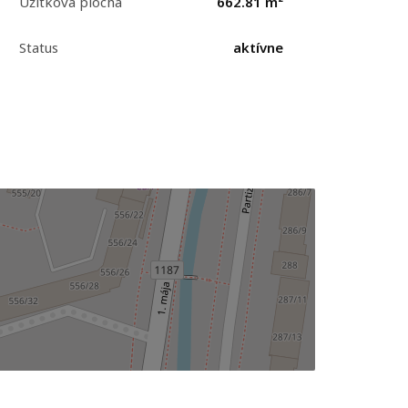
Úžitková plocha
662.81 m²
Status
aktívne