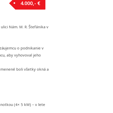
4.000,- €
ici Nám. M. R. Štefánika v
záujemcu o podnikanie v
cu, aby vyhovoval jeho
vymenené boli všetky okná a
notkou (4× 5 kW) – v lete