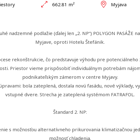
estory
662.81 m²
Myjava
é nadzemné podlažie (ďalej len „2. NP“) POLYGON PASÁŽE na ul
Myjave, oproti Hotelu Štefánik.
cese rekonštrukcie, čo predstavuje výhodu pre potenciálneho 
osti. Priestor vieme prispôsobiť individuálnym potrebám nájom
podnikateľským zámerom v centre Myjavy.
úpravami: bola zateplená, dostala novú fasádu, nové výklady, 
vstupné dvere. Strecha je zateplená systémom FATRAFOL.
Štandard 2. NP:
ie s možnosťou alternatívneho prikurovania klimatizačnou jed
možnosť chladenia.