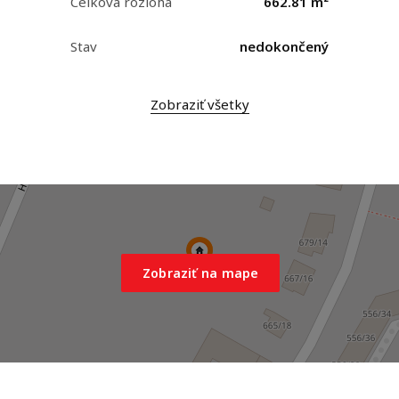
Celková rozloha
662.81 m²
Stav
nedokončený
Zobraziť všetky
Zobraziť na mape