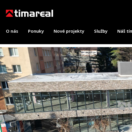
O nás
Ponuky
Nové projekty
Služby
Náš tí