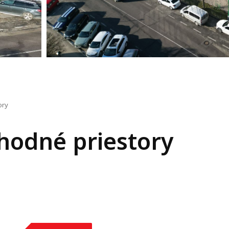
ory
hodné priestory