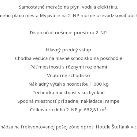
Samostatné merače na plyn, vodu a elektrinu.
ného plánu mesta Myjava je na 2. NP možné prevádzkovať obcho
Dispozičné riešenie priestoru 2. NP:
Hlavný predný vstup
Chodba vedúca na hlavné schodisko na poschodie
Päť miestností s rôznymi rozlohami
Vnútorné schodisko
Nákladný výťah s nosnosťou 1 000 kg
Technická miestnosť s kuchynkou
Spodná miestnosť pri zadnej nakladacej rampe
Celková rozloha 2. NP je 662,81 m².
chádza na frekventovanej pešej zóne oproti Hotelu Štefánik v c