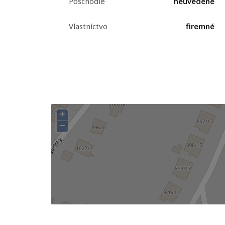
Poschodie
neuvedené
Vlastníctvo
firemné
+
−