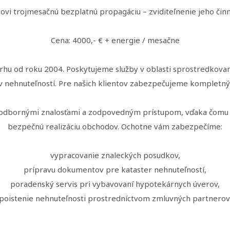
vi trojmesačnú bezplatnú propagáciu – zviditeľnenie jeho činn
Cena: 4000,- € + energie / mesačne
rhu od roku 2004. Poskytujeme služby v oblasti sprostredkova
v nehnuteľností. Pre našich klientov zabezpečujeme kompletný 
ú odbornými znalosťami a zodpovedným prístupom, vďaka čomu 
bezpečnú realizáciu obchodov. Ochotne vám zabezpečíme:
vypracovanie znaleckých posudkov,
prípravu dokumentov pre kataster nehnuteľností,
poradenský servis pri vybavovaní hypotekárnych úverov,
poistenie nehnuteľnosti prostredníctvom zmluvných partnerov