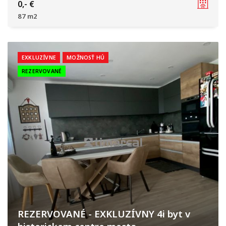
Cífer
0,- €
87 m2
EXKLUZÍVNE
MOŽNOSŤ HÚ
REZERVOVANÉ
REZERVOVANÉ - EXKLUZÍVNY 4i byt v