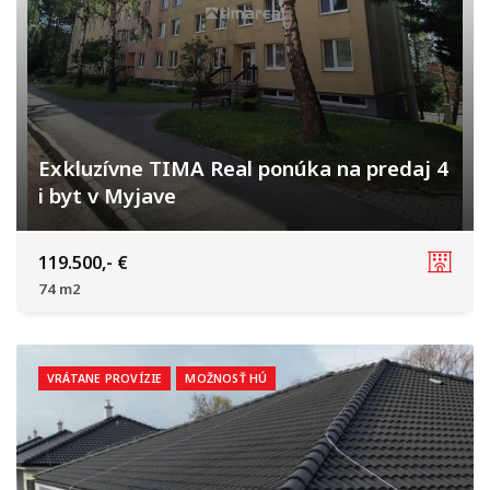
Exkluzívne TIMA Real ponúka na predaj 4
i byt v Myjave
Myjava
119.500,- €
74 m2
VRÁTANE PROVÍZIE
MOŽNOSŤ HÚ