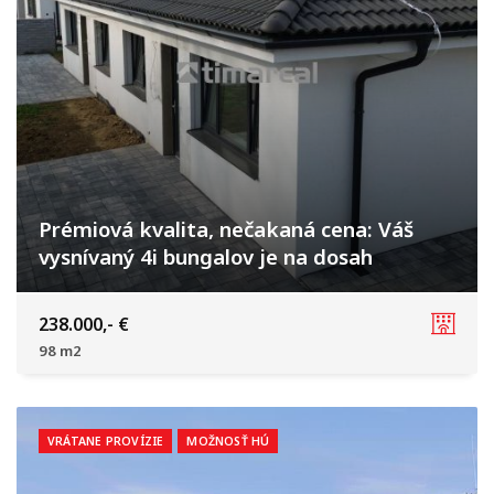
Prémiová kvalita, nečakaná cena: Váš
vysnívaný 4i bungalov je na dosah
Hôrka nad Váhom
238.000,- €
98 m2
VRÁTANE PROVÍZIE
MOŽNOSŤ HÚ