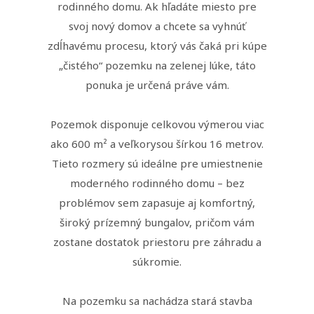
rodinného domu. Ak hľadáte miesto pre
svoj nový domov a chcete sa vyhnúť
zdĺhavému procesu, ktorý vás čaká pri kúpe
„čistého“ pozemku na zelenej lúke, táto
ponuka je určená práve vám.
Pozemok disponuje celkovou výmerou viac
ako 600 m² a veľkorysou šírkou 16 metrov.
Tieto rozmery sú ideálne pre umiestnenie
moderného rodinného domu – bez
problémov sem zapasuje aj komfortný,
široký prízemný bungalov, pričom vám
zostane dostatok priestoru pre záhradu a
súkromie.
Na pozemku sa nachádza stará stavba