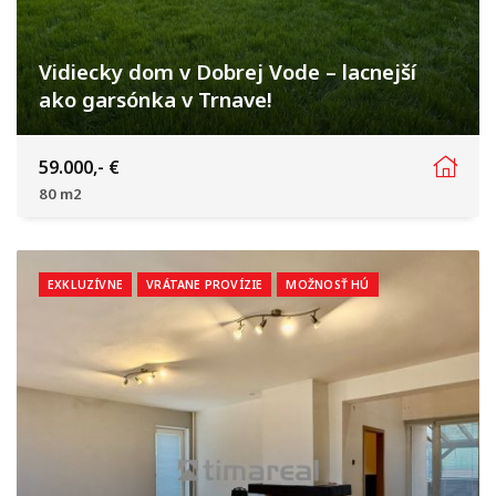
Vidiecky dom v Dobrej Vode – lacnejší
ako garsónka v Trnave!
Dobrá Voda
59.000,- €
80 m2
EXKLUZÍVNE
VRÁTANE PROVÍZIE
MOŽNOSŤ HÚ