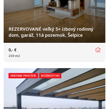
REZERVOVANÉ veľký 5+ izbový rodinný
dom, garáž, 11á pozemok, Šelpice
Suchovská, Šelpice
0,- €
230 m2
VRÁTANE PROVÍZIE
MOŽNOSŤ HÚ