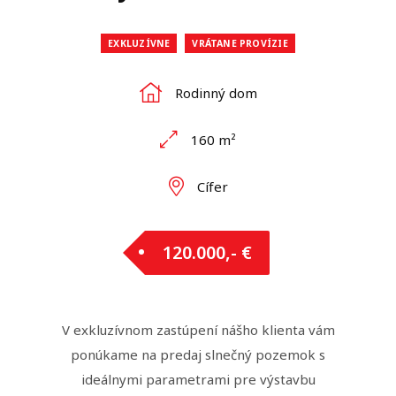
EXKLUZÍVNE
VRÁTANE PROVÍZIE
Rodinný dom
160 m²
Cífer
120.000,- €
V exkluzívnom zastúpení nášho klienta vám
ponúkame na predaj slnečný pozemok s
ideálnymi parametrami pre výstavbu