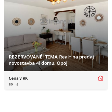
REZERVOVANÉ! TIMA Real* na predaj
novostavba 4i domu, Opoj
Čerešňová, Opoj
Cena v RK
80 m2