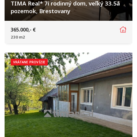
TIMA Real* 7i rodinný dom, veľký 33.5á
pozemok, Brestovany
Joža Nižnanského, Brestovany
365.000,- €
230 m2
VRÁTANE PROVÍZIE