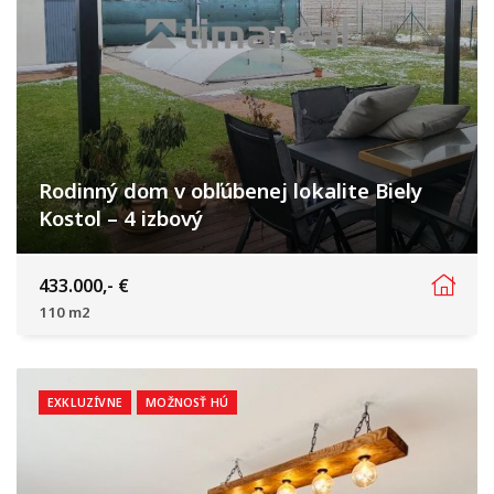
Rodinný dom v obľúbenej lokalite Biely
Kostol – 4 izbový
Rekreačná, Biely Kostol
433.000,- €
110 m2
EXKLUZÍVNE
MOŽNOSŤ HÚ