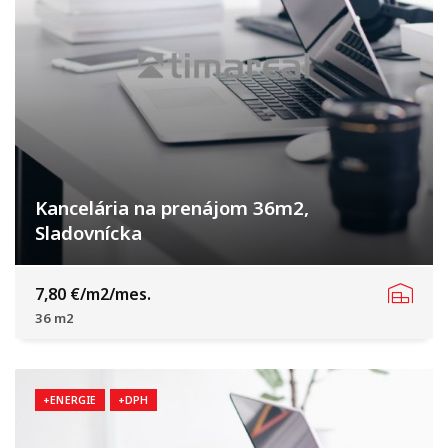
Kancelária na prenájom 36m2,
Sladovnícka
Sladovnícka, Trnava
7,80 €/m2/mes.
36 m2
+ENERGIE
+DPH