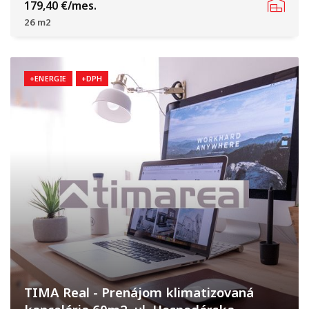
Hospodárska, Trnava
179,40 €/mes.
26 m2
+ENERGIE
+DPH
TIMA Real - Prenájom klimatizovaná