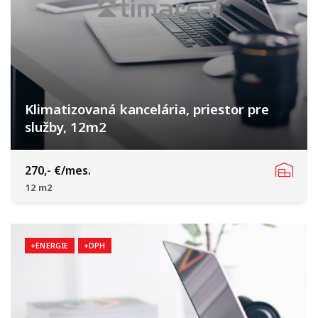
Klimatizovaná kancelária, priestor pre
služby, 12m2
Hospodárska, Trnava
270,- €/mes.
12 m2
+ENERGIE
+DPH