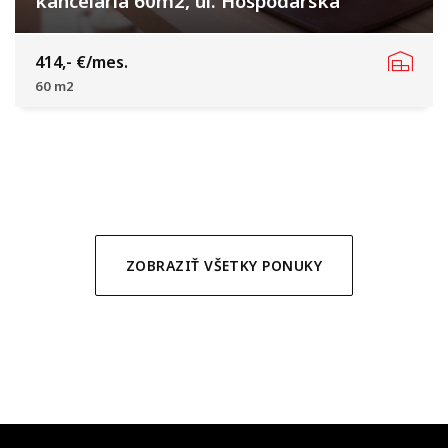
kancelária 60m2, ul. Hospodárska
Hospodárska, Trnava
414,- €/mes.
60 m2
ZOBRAZIŤ VŠETKY PONUKY