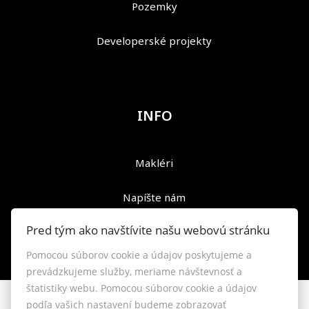
Pozemky
Developerské projekty
INFO
Makléri
Napíšte nám
Pred tým ako navštívite našu webovú stránku
Kontakt
Pomocou súborov cookie a údajov poskytujeme a
Reklamačný poriadok
prevádzkujeme služby, meriame návštevnosť a
štatistiky webu. Pomocou súborov cookie a údajov
podľa vašich nastavení budeme zobrazovať