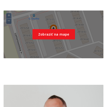
+
−
Zobraziť na mape