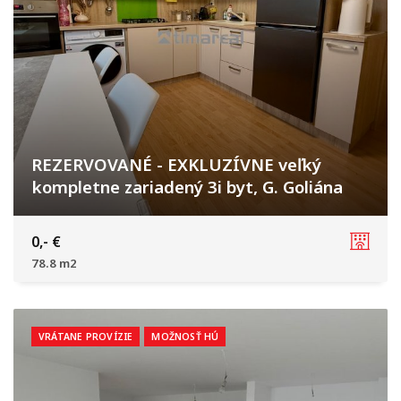
REZERVOVANÉ - EXKLUZÍVNE veľký
kompletne zariadený 3i byt, G. Goliána
Gen. Goliana, Trnava
0,- €
78.8 m2
VRÁTANE PROVÍZIE
MOŽNOSŤ HÚ