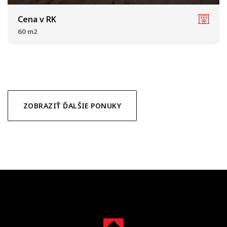
Trnava
Cena v RK
60 m2
ZOBRAZIŤ ĎALŠIE PONUKY