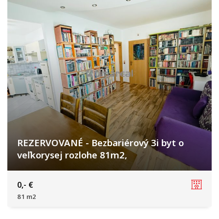
REZERVOVANÉ - Bezbariérový 3i byt o
veľkorysej rozlohe 81m2,
Špačinská cesta, Trnava
0,- €
81 m2