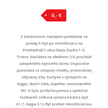
0,- €
V exkluzívnom zastúpení ponúkame na
predaj 3i byt po rekonštrukcii na
Prednádraží I. ulica Gejzu Dusíka 1-5,
Trnava. Nachádza na ideálnom 2/3 poschodí
zatepleného bytového domu. Dispozične
pozostáva zo vstupnej chodby, priestrannej
obývacej izby, kuchyne s výstupom na
loggiu, dvoch izieb, kúpeľne, samostatného
WC. K bytu prislúcha pivnica a spoločná
kočikáreň. Celková výmera 64,8m2 (byt
61,7, loggia 3,1). Byt prešiel rekonštrukciou: