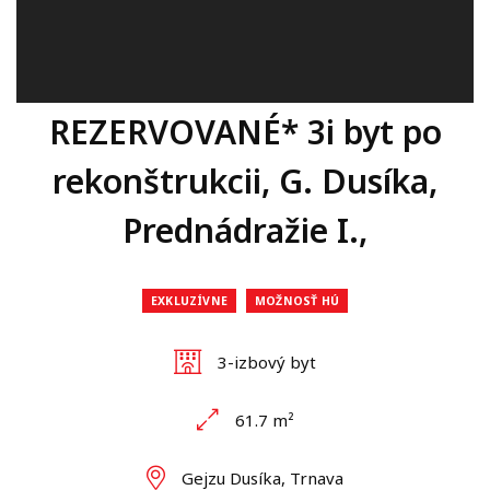
REZERVOVANÉ* 3i byt po
rekonštrukcii, G. Dusíka,
Prednádražie I.,
EXKLUZÍVNE
MOŽNOSŤ HÚ
3-izbový byt
61.7 m²
Gejzu Dusíka, Trnava