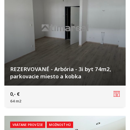
REZERVOVANÉ - Arbória - 3i byt 74m2,
parkovacie miesto a kobka
Lúčna, Trnava
0,- €
64 m2
VRÁTANE PROVÍZIE
MOŽNOSŤ HÚ