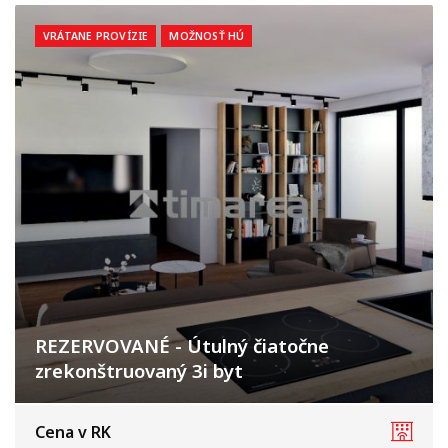
VRÁTANE PROVÍZIE
MOŽNOSŤ HÚ
REZERVOVANÉ - Útulný čiatočne
zrekonštruovaný 3i byt
Trnava
Cena v RK