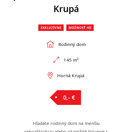
Krupá
EXKLUZÍVNE
MOŽNOSŤ HÚ
Rodinný dom
145 m²
Horná Krupá
0,- €
Hľadáte rodinný dom na menšiu
rekonštrukciu alebo okamžité bývanie s