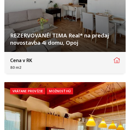
REZERVOVANÉ! TIMA Real* na predaj
novostavba 4i domu, Opoj
Čerešňová, Opoj
Cena v RK
80 m2
VRÁTANE PROVÍZIE
MOŽNOSŤ HÚ