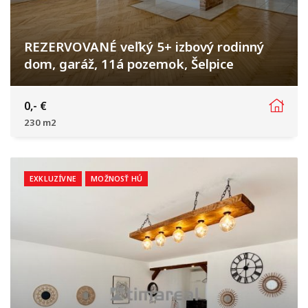
REZERVOVANÉ veľký 5+ izbový rodinný
dom, garáž, 11á pozemok, Šelpice
Suchovská, Šelpice
0,- €
230 m2
EXKLUZÍVNE
MOŽNOSŤ HÚ