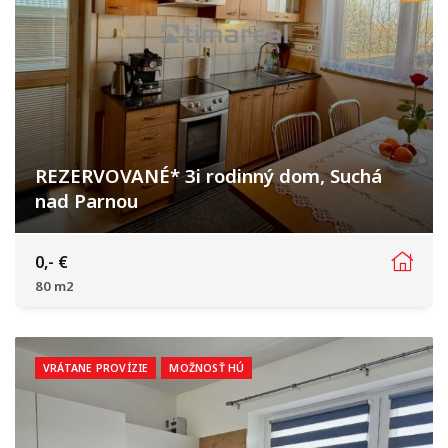
REZERVOVANÉ* 3i rodinný dom, Suchá
nad Parnou
Nové vinohrady, Suchá nad Parnou
0,- €
80 m2
VRÁTANE PROVÍZIE
MOŽNOSŤ HÚ