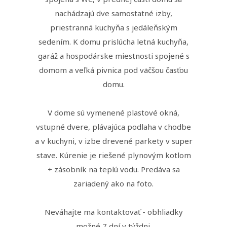
nachádzajú dve samostatné izby,
priestranná kuchyňa s jedáleňským
sedením. K domu prislúcha letná kuchyňa,
garáž a hospodárske miestnosti spojené s
domom a veľká pivnica pod väčšou časťou
domu.
V dome sú vymenené plastové okná,
vstupné dvere, plávajúca podlaha v chodbe
a v kuchyni, v izbe drevené parkety v super
stave. Kúrenie je riešené plynovým kotlom
+ zásobník na teplú vodu. Predáva sa
zariadený ako na foto.
Neváhajte ma kontaktovať - obhliadky
možné 7 dní v týždni.