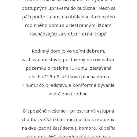
postupnými úpravami do budúcna? Nech sa
páči poďte s nami na obhliadku 4 izbového
rodinného domu s priestrannými izbami
nachádzajúci sa v obci Horná Krupá.
Rodinný dom je vo veľmi dobrom,
zachovalom stave, postavený na rovinatom
pozemku o rozlohe 1376m2, zastavaná
plocha 215m2, úžitková plocha domu
145m2 čo predstavuje komfortné bývanie
viac člennú rodinu.
Dispozičné riešenie - priestranná vstupná
chodba, veľká izba s možnosťou prepojenia
na dve (zadná časť domu), komora, kúpeľňa
spojená s WC, v prednej časti domu sa