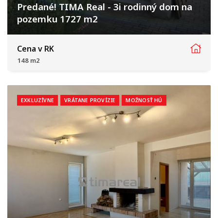
Predané! TIMA Real - 3i rodinný dom na
pozemku 1727 m2
Vlčkovce
Cena v RK
148 m2
EXKLUZÍVNE
VRÁTANE PROVÍZIE
MOŽNOSŤ HÚ