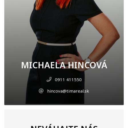
MICHAELA HINCOVÁ
0911 411550
hincova@timareal.sk