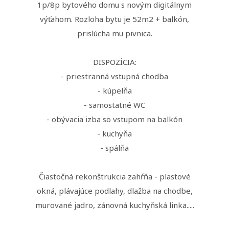
1p/8p bytového domu s novým digitálnym
výťahom. Rozloha bytu je 52m2 + balkón,
prislúcha mu pivnica.
DISPOZÍCIA:
- priestranná vstupná chodba
- kúpelňa
- samostatné WC
- obývacia izba so vstupom na balkón
- kuchyňa
- spálňa
Čiastočná rekonštrukcia zahŕňa - plastové
okná, plávajúce podlahy, dlažba na chodbe,
murované jadro, zánovná kuchyňská linka.....