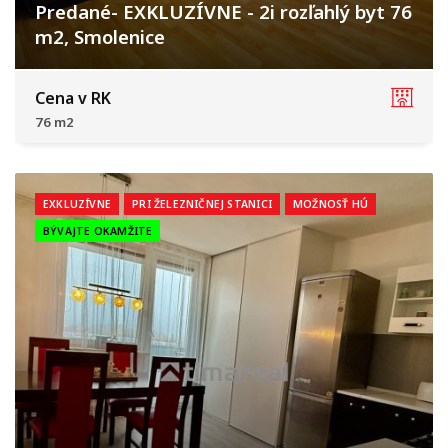
Predané- EXKLUZÍVNE - 2i rozľahlý byt 76
m2, Smolenice
Smolenice
Cena v RK
76 m2
EXKLUZÍVNE
PRI ŽELEZNIČNEJ STANICI
MOŽNOSŤ HÚ
BÝVAJTE OKAMŽITE