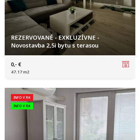
REZERVOVANÉ - EXKLUZÍVNE -
Novostavba 2,5i bytu s terasou
Na výslní, Biely Kostol
0,- €
47.17 m2
INFO V RK
INFO V RK