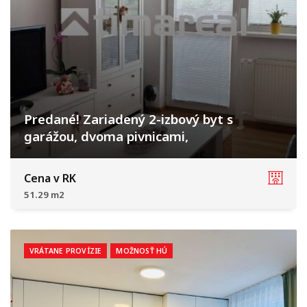
Predané! Zariadený 2-izbový byt s
garážou, dvoma pivnicami,
Dolné Dubové
Cena v RK
51.29 m2
VRÁTANE PROVÍZIE
MOŽNOSŤ HÚ