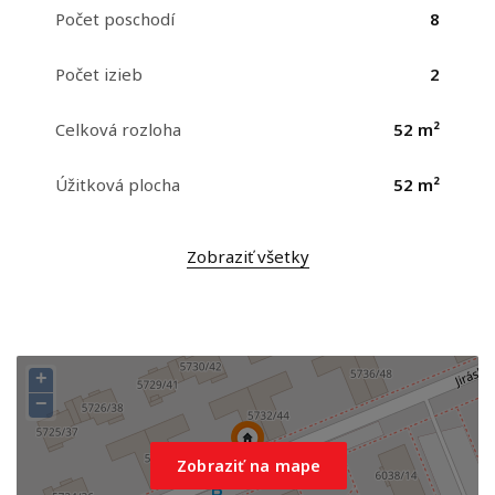
Počet poschodí
8
Počet izieb
2
Celková rozloha
52 m²
Úžitková plocha
52 m²
Zobraziť všetky
+
−
Zobraziť na mape