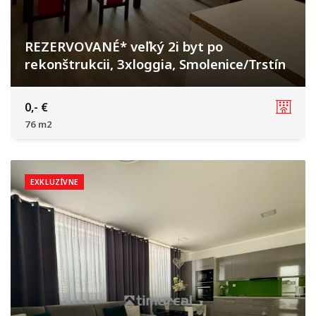
REZERVOVANÉ* veľký 2i byt po
rekonštrukcii, 3xloggia, Smolenice/Trstín
Továrenská, Smolenice
0,- €
76 m2
EXKLUZÍVNE