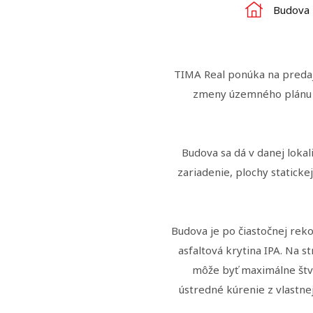
Budova
TIMA Real ponúka na predaj
zmeny územného plánu na
Budova sa dá v danej lokal
zariadenie, plochy statick
Budova je po čiastočnej reko
asfaltová krytina IPA. Na s
môže byť maximálne štv
ústredné kúrenie z vlastne