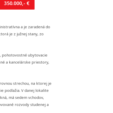
350.000,- €
istratívna a je zaradená do
rá je z južnej stany, zo
ní, pohotovostné ubytovacie
né a kancelárske priestory,
rovnou strechou, na ktorej je
e podlažia. V danej lokalite
okná, má sedem vchodov,
novované rozvody studenej a