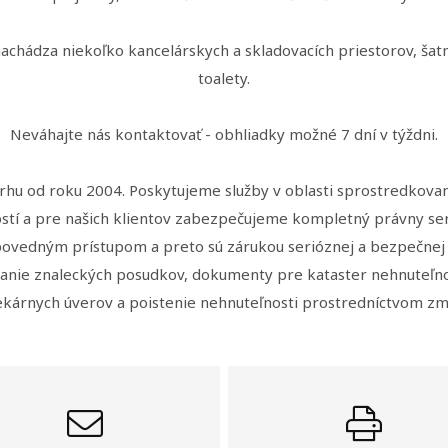
nachádza niekoľko kancelárskych a skladovacích priestorov, ša
toalety.
Neváhajte nás kontaktovať - obhliadky možné 7 dní v týždni.
rhu od roku 2004. Poskytujeme služby v oblasti sprostredkova
stí a pre našich klientov zabezpečujeme kompletný právny serv
ovedným prístupom a preto sú zárukou serióznej a bezpečnej 
nie znaleckých posudkov, dokumenty pre kataster nehnuteľnos
kárnych úverov a poistenie nehnuteľnosti prostredníctvom zm