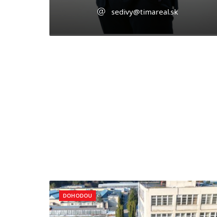
sedivy@timareal.sk
DOHODOU