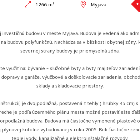
1266 m²
Myjava
 investičnú budovu v meste Myjava. Budova je vedená ako admin
 budovu polyfunkčnú. Nachádza sa v blízkosti obytnej zóny, kto
severnej strany budovy je priemyselná zóna.
ite využiť na: bývanie – služobné byty a byty majiteľov zariade
ej dopravy a garáže, výučbové a doškoľovacie zariadenia, obchod
sklady a skladovacie priestory.
nštrukcií, je dvojpodlažná, postavená z tehly ( hrúbky 45 cm) s 
treche je podľa územného plánu mesta možné postaviť ešte ďalši
orpodlažná budova. Budova má čiastočne vymenené plastové 
j plynovej kotolne vybudovanej v roku 2005. Boli čiastočne re
teplej vody, kanalizačné a elektroinštalačné rozvody.