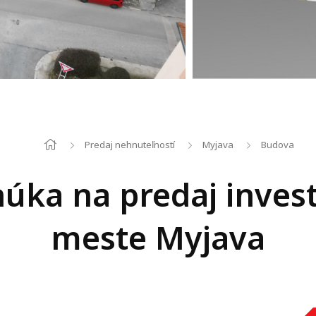
Predaj nehnuteľností
Myjava
Budova
úka na predaj inves
meste Myjava