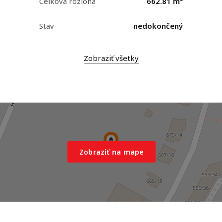
Celková rozloha
662.81 m²
Stav
nedokončený
Zobraziť všetky
Zobraziť na mape