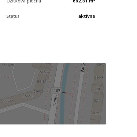
Úžitková plocha
662.81 m²
Status
aktívne