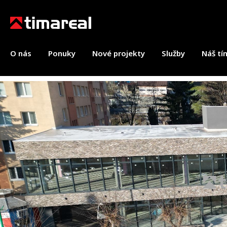
O nás
Ponuky
Nové projekty
Služby
Náš tí