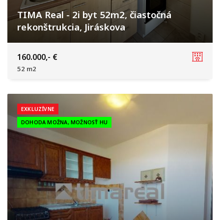
TIMA Real - 2i byt 52m2, čiastočná
rekonštrukcia, Jiráskova
Trnava
160.000,- €
52 m2
EXKLUZÍVNE
DOHODA MOŽNA, MOŽNOSŤ HU