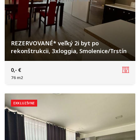
REZERVOVANÉ* veľký 2i byt po
rekonštrukcii, 3xloggia, Smolenice/Trstín
Továrenská, Smolenice
0,- €
76 m2
EXKLUZÍVNE