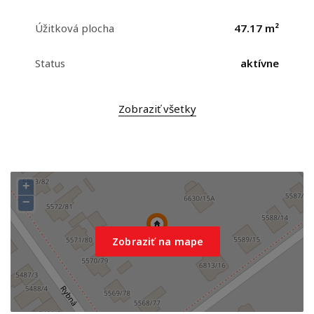
Úžitková plocha
47.17 m²
Status
aktívne
Zobraziť všetky
+
−
Zobraziť na mape