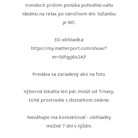
trendoch pričom ponúka pohodlnú vaňu
ideálnu na relax po náročnom dni. Súčasťou
je WC.
3D obhliadka:
https://my.matterport.com/show/?
m=S6fqyJ6x2AP
Predáva sa zariadený ako na foto.
Výborná lokalita len pár minút od Trnavy,
tiché prostredie s dostatkom zelene.
Neváhajte ma kontaktovať - obhliadky
možné 7 dní v týždni.