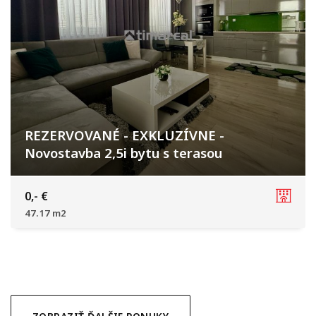
REZERVOVANÉ - EXKLUZÍVNE -
Novostavba 2,5i bytu s terasou
Na výslní, Biely Kostol
0,- €
47.17 m2