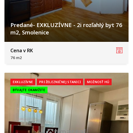
Predané- EXKLUZÍVNE - 2i rozľahlý byt 76
m2, Smolenice
Smolenice
Cena v RK
76 m2
EXKLUZÍVNE
PRI ŽELEZNIČNEJ STANICI
MOŽNOSŤ HÚ
BÝVAJTE OKAMŽITE