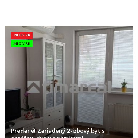
INFO V RK
INFO V RK
Predané! Zariadený 2-izbový byt s