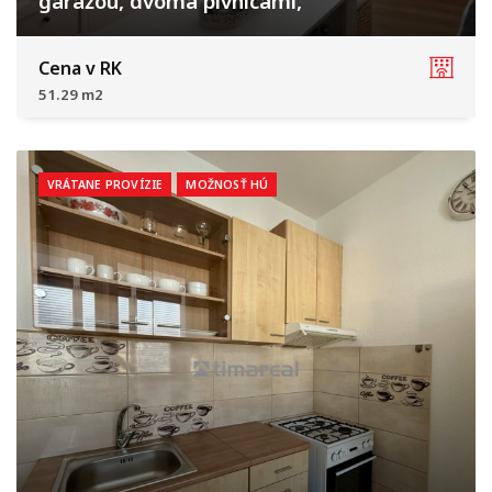
garážou, dvoma pivnicami,
Dolné Dubové
Cena v RK
51.29 m2
VRÁTANE PROVÍZIE
MOŽNOSŤ HÚ