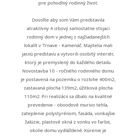
pre pohodlný rodinný život.
Dovoľte aby som Vám predstavila
atraktívny 4 izbový samostatne stojaci
rodinný dom v jednej z najžiadanejších
lokalít v Trnave - Kamenáč. Majitelia mali
jasnú predstavu a vytvorili osobitý interiér,
ktorý je premyslený do každého detailu.
Novostavba 10 - ročného rodinného domu
je postavená na pozemku o rozlohe 400m2,
zastavaná plocha 139m2, úžitková plocha
110m2. Pri realizácii sa dbalo na kvalitné
prevedenie - obvodové murivo tehla,
zateplenie polystyrénom, fasáda, vonkajšie
žalúzie, plastové okná z vonku vo farbe,
okolie domu vydláždené. Kúrenie je