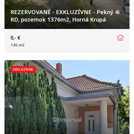
REZERVOVANÉ - EXKLUZÍVNE - Pekný 4i
RD, pozemok 1376m2, Horná Krupá
Horná Krupá
0,- €
145 m2
EXKLUZÍVNE