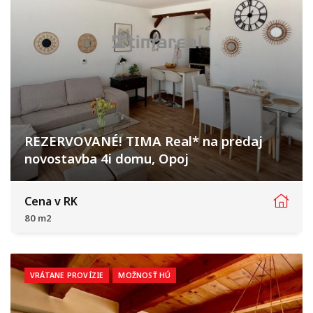
REZERVOVANÉ! TIMA Real* na predaj
novostavba 4i domu, Opoj
Čerešňová, Opoj
Cena v RK
80 m2
VRÁTANE PROVÍZIE
MOŽNOSŤ HÚ