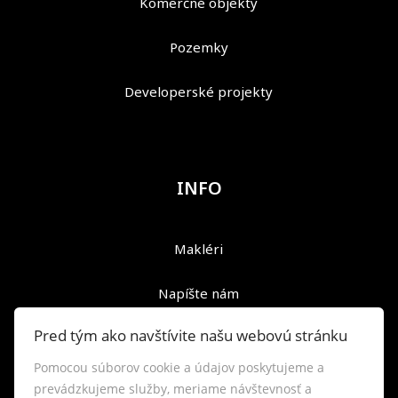
Komerčné objekty
Pozemky
Developerské projekty
INFO
Makléri
Napíšte nám
Pred tým ako navštívite našu webovú stránku
Kontakt
Pomocou súborov cookie a údajov poskytujeme a
Reklamačný poriadok
prevádzkujeme služby, meriame návštevnosť a