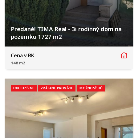
Predané! TIMA Real - 3i rodinný dom na
pozemku 1727 m2
Vlčkovce
Cena v RK
148 m2
EXKLUZÍVNE
VRÁTANE PROVÍZIE
MOŽNOSŤ HÚ