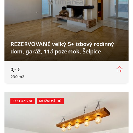
REZERVOVANÉ veľký 5+ izbový rodinný
dom, garáž, 11á pozemok, Šelpice
Suchovská, Šelpice
0,- €
230 m2
EXKLUZÍVNE
MOŽNOSŤ HÚ