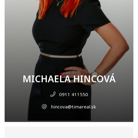
MICHAELA HINCOVÁ
0911 411550
hincova@timareal.sk