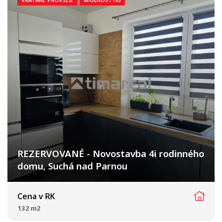
VRÁTANE PROVÍZIE
MOŽNOSŤ HÚ
REZERVOVANÉ - Novostavba 4i rodinného
domu, Suchá nad Parnou
Vlčia dolina, Suchá nad Parnou
Cena v RK
132 m2