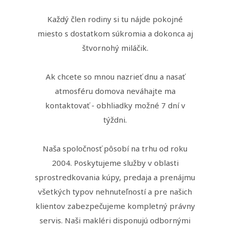
Každý člen rodiny si tu nájde pokojné
miesto s dostatkom súkromia a dokonca aj
štvornohý miláčik.
Ak chcete so mnou nazrieť dnu a nasať
atmosféru domova neváhajte ma
kontaktovať - obhliadky možné 7 dní v
týždni.
Naša spoločnosť pôsobí na trhu od roku
2004. Poskytujeme služby v oblasti
sprostredkovania kúpy, predaja a prenájmu
všetkých typov nehnuteľností a pre našich
klientov zabezpečujeme kompletný právny
servis. Naši makléri disponujú odbornými