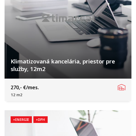
Klimatizovaná kancelária, priestor pre
služby, 12m2
Hospodárska, Trnava
270,- €/mes.
12 m2
+ENERGIE
+DPH