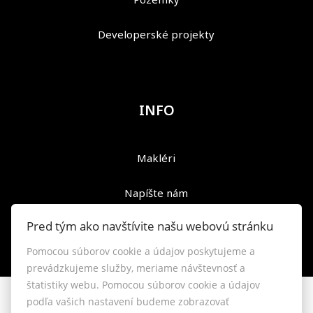
Developerské projekty
INFO
Makléri
Napíšte nám
Pred tým ako navštívite našu webovú stránku
Kontakt
Pomocou súborov cookie a údajov poskytujeme a
Reklamačný poriadok
prevádzkujeme služby, meriame návštevnosť a
štatistiky webu. Pomocou súborov cookie a údajov
podľa vašich nastavení budeme zobrazovať
© 2026 - TIMA Real, s.r.o.