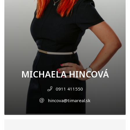
MICHAELA HINCOVÁ
0911 411550
hincova@timareal.sk